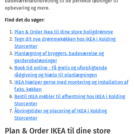
badeværelsesindretning til de perfekte løsninger til
opbevaring og mere.
Find det du søger:
Plan & Order Ikea til dine store boligdrømme
Tegn dit nye drømmekøkken hos IKEA i Kolding
Storcenter
Planlægning af bryggers, badeværelse og
garderobeløsninger
Book tid online - Få gratis og uforpligtende
rådgivning og hjælp til planlægningen
IKEA hjælper gerne med montering og installation af
f.eks. køkken
Bestil IKEA møbler til afhentning hos IKEA i Kolding
Storcenter
Åbningstider og placering af IKEA i Kolding
Storcenter
Plan & Order IKEA til dine store