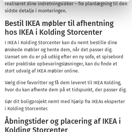
bruges til at holde styr på, hvilke sider du har besøgt,
realiseret dine indretningsidéer – fra planlægning til den
huske dine sprogindstillinger eller andre præferencer.
sidste detalje i monteringen.
Bestil IKEA møbler til afhentning
En anvendt cookie identificerer ikke den enkelte bruger,
men derimod kun brugerens enhed. Cookies udgør ikke
hos IKEA i Kolding Storcenter
på nogen måde en trussel mod din enhed og får ikke
I IKEA i Kolding Storcenter kan du nemt bestille dine
adgang til programmer, apps eller personlige
ønskede møbler og hente dem, når det passer dig.
informationer på din enhed. Cookies kan tjene flere
Uanset om du er på udkig efter en ny sofa, et spisebord
formål. Det kan fx være at sikre, at hjemmesidens
eller praktiske opbevaringsløsninger, kan du finde et
funktioner virker korrekt, at optimere design og kvalitet af
stort udvalg af IKEA møbler online.
en hjemmeside, at give målrettet og relevant indhold på
en hjemmeside eller at målrette annoncer i kommercielt
Vælg dine favoritter og få dem leveret til IKEA Kolding,
øjemed.
hvor du kan afhente dem på et tidspunkt, der passer dig.
Hjemmesidens ejer og kontaktoplysninger.
Gør dit boligprojekt nemt med hjælp fra IKEAs eksperter
Denne hjemmeside er drevet og ejet af:
i Kolding Storcenter.
Danske Shoppingcentre P/S
Åbningstider og placering af IKEA i
CVR-nummer: 37070726
Kolding Storcenter
Adresse: Cityringen 24