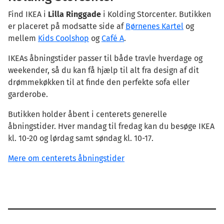
2630 Taastrup
Find IKEA i
Lilla Ringgade
i Kolding Storcenter. Butikken
Danmark
er placeret på modsatte side af
Børnenes Kartel
og
mellem
Kids Coolshop
og
Café A
.
Hvordan bruger vi cookies, og hvilken type bruger vi?
Cookies er meget vigtige for os, idet de sikrer, at vi kan
IKEAs åbningstider passer til både travle hverdage og
levere den bedst mulige service til dig. Vi anvender
weekender, så du kan få hjælp til alt fra design af dit
cookies til forskellige formål, som er opdelt i
drømmekøkken til at finde den perfekte sofa eller
nedenstående kategorier. Informationerne om hver enkel
garderobe.
cookie er givet, så du kan se, hvordan de bruges til at
Butikken holder åbent i centerets generelle
gøre dit besøg på websitet mere relevant for dig, så du
åbningstider. Hver mandag til fredag kan du besøge IKEA
kan træffe dine valg på et oplyst grundlag.
kl. 10-20 og lørdag samt søndag kl. 10-17.
Nødvendige cookies:
Cookies der hjælper med at gøre
Mere om centerets åbningstider
hjemmesiden brugbar ved at aktivere de grundlæggende
funktioner såsom navigation på siden og automatisk
adgang til din Plus profil, såfremt du er medlem.
Statistiske cookies:
Måler trafikken på hjemmesiden,
herunder antallet af besøg, hvilke domæner besøgende