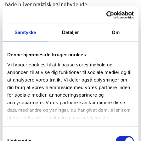
både bliver praktisk og indbydende.
Få inspiration til dit IKEA badeværelse og se et udvalg af
garderobeløsninger, så du kan skabe en personlig og
effektiv indretning i hjemmet.
Samtykke
Detaljer
Om
Besøg IKEA Kolding og få professionel hjælp til at finde
de rette løsninger for dig – uanset om du leder efter nyt
Denne hjemmeside bruger cookies
til badeværelset, køkkenet eller garderoben.
Vi bruger cookies til at tilpasse vores indhold og
Book tid online - Få gratis og
annoncer, til at vise dig funktioner til sociale medier og til
at analysere vores trafik. Vi deler også oplysninger om
uforpligtende rådgivning og hjælp
din brug af vores hjemmeside med vores partnere inden
til planlægningen
for sociale medier, annonceringspartnere og
analysepartnere. Vores partnere kan kombinere disse
Book en tid online hos IKEA i Kolding Storcenter og få
data med andre oplysninger, du har givet dem, eller som
gratis, uforpligtende rådgivning til dit drømmeprojekt.
de har indsamlet fra din brug af deres tjenester.
Uanset om du ønsker hjælp til at designe et IKEA køkken,
skabe et inspirerende badeværelse, eller finde den
Læs vores cookiepolitik her
Samtykkevalg
perfekte garderobe fra IKEA, står vores eksperter klar til
Nødvendig