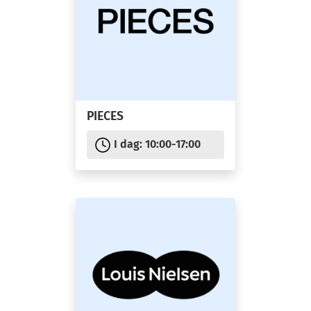
Du kan altid læse mere om Google Analytics på deres
hjemmeside.
Vi anvender også tredjepartscookies til at indsamle
information om enheder og adfærdsdata i forhold til,
hvordan vores hjemmeside og andre digitale medier
anvendes.
PIECES
Oplysningerne bruges til at opbygge målgrupper til
onlinemarkedsføring. Formålet er at sikre, at vi
I dag:
10:00-17:00
annoncerer relevante produkter, services og events.
Målgruppen kan f.eks. være interessebaseret eller
baseret på demografi (alder, køn mv.). Hvis du
foretrækker ikke at modtage målrettet annoncering, kan
du afvise brugen af markedsføringscookies i vores
cookie-indstillinger.
Nedenfor finder du eksempler på virksomheder,
som vi har et samarbejde med i forhold til den digitale
markedsføring: