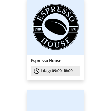
fra, søgeord du brugte på vores hjemmeside, sider du har
set på eller søgt efter, download fejl, længden af besøget
på bestemte sider, samt hvordan du navigerer på
hjemmesiden (som f.eks. klikker og scroller med
musen).
Information om tredjepartscookies
Tredjepartscookies er cookies, som kan målrette
annoncering og markedsføring ud fra din færden. Denne
cookie er forskellig fra de andre cookies, ved at det er en
Espresso House
cookie, som sættes på din enhed fra et andet websted,
end det du besøger. Nogle af disse samarbejdspartnere
I dag:
09:00-18:00
overfører data til tredjelande.
Tredjeparts cookies kan f.eks. være fra et
webanalyseprogram som Google Analytics. Her bruger
Google informationerne til at evaluere din brug af vores
hjemmeside og de hjemmesider, du ellers besøger.